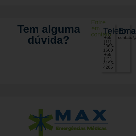
Entre
Tem alguma
em
Telefone
Emai
contato
dúvida?
+55
contato
(11)
2366-
1669
+55
(21)
3195-
4286