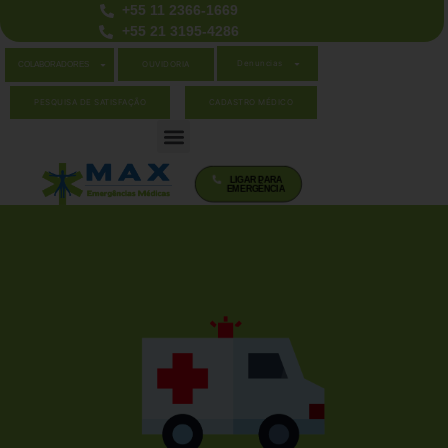
+55 11 2366-1669
+55 21 3195-4286
Denuncias
OUVIDORIA
COLABORADORES
PESQUISA DE SATISFAÇÃO
CADASTRO MÉDICO
LIGAR PARA
EMERGÊNCIA